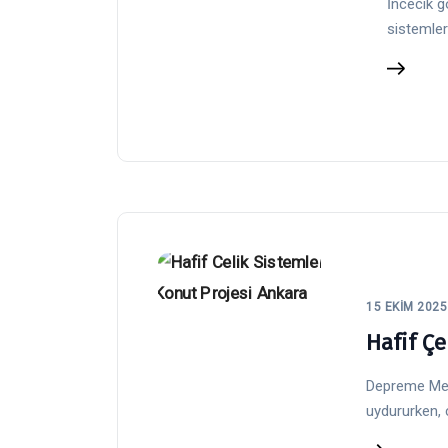
İncecik g
sistemler
15 EKIM 2025
Hafif Çe
Depreme Meyd
uydururken, 