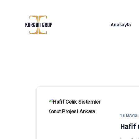
0541 491 11 61
info@korgungrup.com
Saray 
Anasayfa
18 MAYIS
Hafif