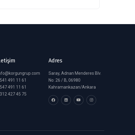
letişim
Adres
nfo@korgungrup.com
Saray, Adnan Menderes Blv.
541 491 11 61
No: 26 / B, 06980
547 491 11 61
Kahramankazan/Ankara
312 427 45 75