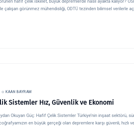
örünen hafif çelik iskelet, büyük depremlerde nasıl ayakta kalıyor? OS
le çalışan görünmez mühendisliği, ODTÜ tezinden bilimsel verilerle açı
KAAN BAYRAM
lik Sistemler Hız, Güvenlik ve Ekonomi
an Okuyan Güç: Hafif Çelik Sistemler Türkiye’nin inşaat sektörü, süre
coğrafyamızın en büyük gerçeği olan depremlere karşı güvenli, hızlı v