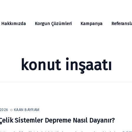
Mh, Adnan Menderes Blv. No: 26/B, 06980 K.Kazan/ANKARA
Hakkımızda
Korgun Çözümleri
Kampanya
Referansl
konut inşaatı
 2026
KAAN BAYRAM
 Çelik Sistemler Depreme Nasıl Dayanır?